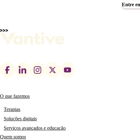
Entre em
Footer
social
links
O que fazemos
Main
navigation
Terapias
Soluções digitais
Serviços avançados e educação
Quem somos