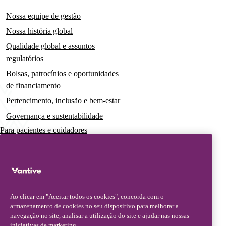
Nossa equipe de gestão
Nossa história global
Qualidade global e assuntos
regulatórios
Bolsas, patrocínios e oportunidades
de financiamento
Pertencimento, inclusão e bem-estar
Governança e sustentabilidade
Para pacientes e cuidadores
Notícias
Comunicados à imprensa
Insights e perspectivas
Ao clicar em "Aceitar todos os cookies", concorda com o
Contato e suporte
armazenamento de cookies no seu dispositivo para melhorar a
navegação no site, analisar a utilização do site e ajudar nas nossas
Fale conosco
iniciativas de marketing.