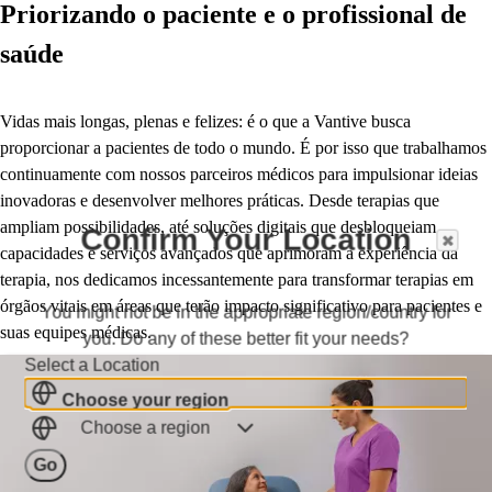
Priorizando o paciente e o profissional de
saúde
Vidas mais longas, plenas e felizes: é o que a Vantive busca
proporcionar a pacientes de todo o mundo. É por isso que trabalhamos
continuamente com nossos parceiros médicos para impulsionar ideias
inovadoras e desenvolver melhores práticas. Desde terapias que
ampliam possibilidades, até soluções digitais que desbloqueiam
Confirm Your Location
capacidades e serviços avançados que aprimoram a experiência da
terapia, nos dedicamos incessantemente para transformar terapias em
órgãos vitais em áreas que terão impacto significativo para pacientes e
You might not be in the appropriate region/country for
suas equipes médicas.
you. Do any of these better fit your needs?
Select a Location
Choose your region
Choose a region
Go