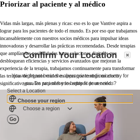
Priorizar al paciente y al médico
Vidas más largas, más plenas y ricas: eso es lo que Vantive aspira a
lograr para los pacientes de todo el mundo. Es por eso que trabajamos
incansablemente con nuestros socios médicos para impulsar ideas
innovadoras y desarrollar las prácticas recomendadas. Desde terapias
Confirm Your Location
que amplían las posibilidades hasta soluciones digitales que
desbloquean eficiencias y servicios avanzados que mejoran la
experiencia de la terapia, trabajamos continuamente para transformar
You might not be in the appropriate region/country for
las terapias de órganos vitales en áreas que tendrán un efecto
you. Do any of these better fit your needs?
significativo para los pacientes y los equipos de atención.
Select a Location
Choose your region
Choose a region
Go