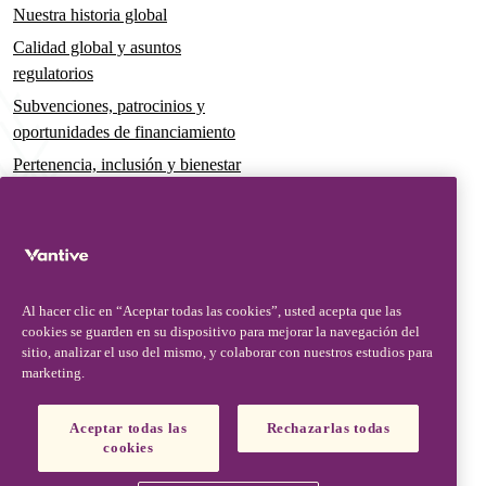
Nuestra historia global
Calidad global y asuntos
regulatorios
Subvenciones, patrocinios y
oportunidades de financiamiento
Pertenencia, inclusión y bienestar
Gobernanza y sostenibilidad
Para pacientes y cuidadores
Noticias
Al hacer clic en “Aceptar todas las cookies”, usted acepta que las
Comunicados de prensa
cookies se guarden en su dispositivo para mejorar la navegación del
Conocimientos y perspectivas
sitio, analizar el uso del mismo, y colaborar con nuestros estudios para
marketing.
Contacto y soporte
Contáctenos
Aceptar todas las
Rechazarlas todas
cookies
Actualizaciones de seguridad