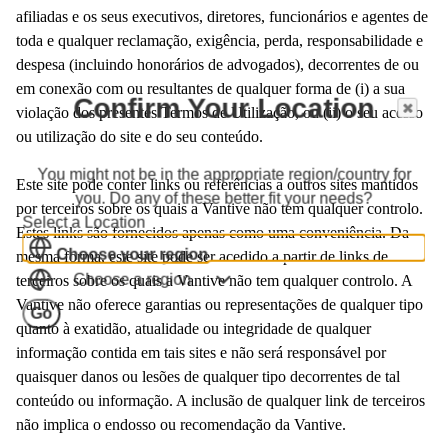
afiliadas e os seus executivos, diretores, funcionários e agentes de
toda e qualquer reclamação, exigência, perda, responsabilidade e
despesa (incluindo honorários de advogados), decorrentes de ou
em conexão com ou resultantes de qualquer forma de (i) a sua
Confirm Your Location
violação dos presentes Termos de Utilização, ou (ii) o seu acesso
ou utilização do site e do seu conteúdo.
You might not be in the appropriate region/country for
Este site pode conter links ou referências a outros sites mantidos
you. Do any of these better fit your needs?
por terceiros sobre os quais a Vantive não tem qualquer controlo.
Select a Location
Estes links são fornecidos apenas como uma conveniência. Da
Choose your region
mesma forma, este site pode ser acedido a partir de links de
Choose a region
terceiros sobre os quais a Vantive não tem qualquer controlo. A
Vantive não oferece garantias ou representações de qualquer tipo
Go
quanto à exatidão, atualidade ou integridade de qualquer
informação contida em tais sites e não será responsável por
quaisquer danos ou lesões de qualquer tipo decorrentes de tal
conteúdo ou informação. A inclusão de qualquer link de terceiros
não implica o endosso ou recomendação da Vantive.