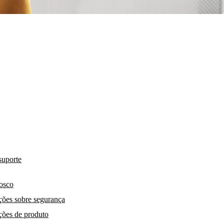
suporte
osco
ções sobre segurança
ções de produto