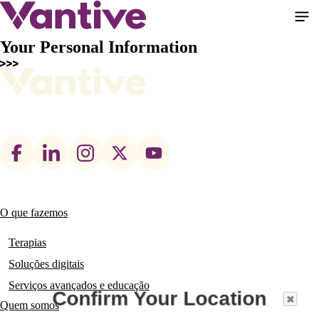
Pular
para
o
Your Personal Information
conteúdo
principal
Footer
social
links
O que fazemos
Main
navigation
Terapias
Soluções digitais
Serviços avançados e educação
Confirm Your Location
Quem somos