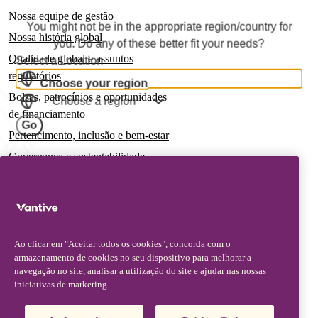
Nossa equipe de gestão
You might not be in the appropriate region/country for
Nossa história global
you. Do any of these better fit your needs?
Qualidade global e assuntos
Select a Location
regulatórios
Choose your region
Bolsas, patrocínios e oportunidades
Choose a region
de financiamento
Go
Pertencimento, inclusão e bem-estar
Governança e sustentabilidade
Para pacientes e cuidadores
Notícias
Comunicados à imprensa
Ao clicar em "Aceitar todos os cookies", concorda com o
Insights e perspectivas
armazenamento de cookies no seu dispositivo para melhorar a
navegação no site, analisar a utilização do site e ajudar nas nossas
Contato e suporte
iniciativas de marketing.
Fale conosco