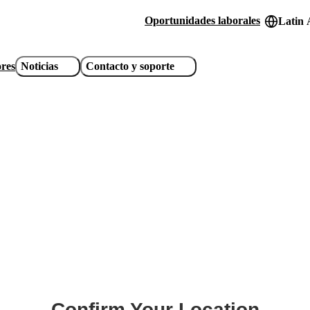
Oportunidades laborales
Latin 
Header
utility
ores
Noticias
Contacto y soporte
links
Confirm Your Location