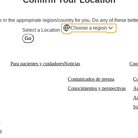
 in the appropriate region/country for you. Do any of these bette
Choose a region
Select a Location
Go
Para pacientes y cuidadores
Noticias
Cont
Comunicados de prensa
Co
Conocimientos y perspectivas
Ac
Ac
So
o
r