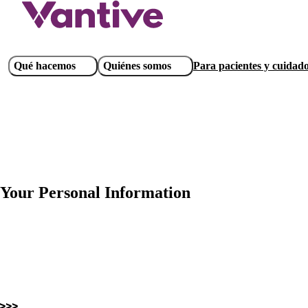
Pasar
al
contenido
principal
Main
Qué hacemos
Quiénes somos
Para pacientes y cuidad
navigation
Your Personal Information