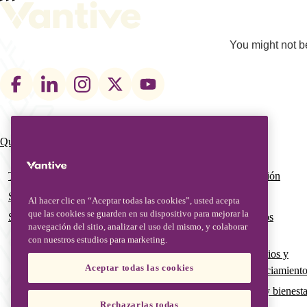
You might not be
Footer
social
links
Qué hacemos
Quiénes somos
Main
navigation
Terapias
Nuestro equipo de gestión
Soluciones digitales
Nuestra historia global
Al hacer clic en “Aceptar todas las cookies”, usted acepta
que las cookies se guarden en su dispositivo para mejorar la
Servicios avanzados y educación
Calidad global y asuntos
navegación del sitio, analizar el uso del mismo, y colaborar
regulatorios
con nuestros estudios para marketing.
Subvenciones, patrocinios y
Aceptar todas las cookies
oportunidades de financiamient
Pertenencia, inclusión y bienesta
Rechazarlas todas