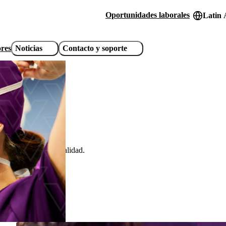
Oportunidades laborales
Latin 
Header
utility
ores
Noticias
Contacto y soporte
links
 productos de alta calidad.