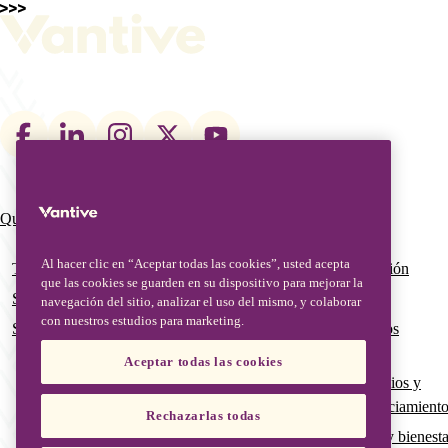
Footer
social
links
Qué hacemos
Quiénes somos
Main
navigation
Al hacer clic en “Aceptar todas las cookies”, usted acepta
Terapias
Nuestro equipo de gestión
que las cookies se guarden en su dispositivo para mejorar la
Soluciones digitales
Nuestra historia global
navegación del sitio, analizar el uso del mismo, y colaborar
con nuestros estudios para marketing.
Servicios avanzados y educación
Calidad global y asuntos
regulatorios
Aceptar todas las cookies
Subvenciones, patrocinios y
oportunidades de financiamient
Rechazarlas todas
Pertenencia, inclusión y bienesta