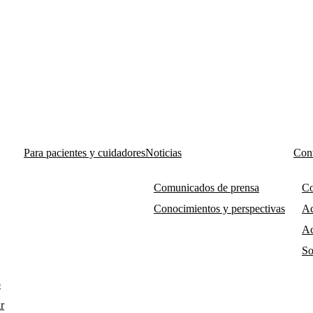
Para pacientes y cuidadores
Noticias
Cont
Comunicados de prensa
Co
Conocimientos y perspectivas
Ac
Ac
So
o
r