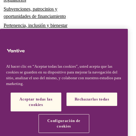
Subvenciones, patrocinios y
oportunidades de financiamiento
Pertenencia, inclusión y bienestar
Gobernanza y sostenibilidad
Para pacientes y cuidadores
Noticias
Al hacer clic en “Aceptar todas las cookies”, usted acepta que las
Comunicados de prensa
cookies se guarden en su dispositivo para mejorar la navegación del
Conocimientos y perspectivas
sitio, analizar el uso del mismo, y colaborar con nuestros estudios para
marketing.
Contacto y soporte
Contáctenos
Aceptar todas las
Rechazarlas todas
cookies
Actualizaciones de seguridad
Actualizaciones de productos
Configuración de
Socios, proveedores y clientes
cookies
Vantive is a trademark of Vantive Health LLC or its affiliates.